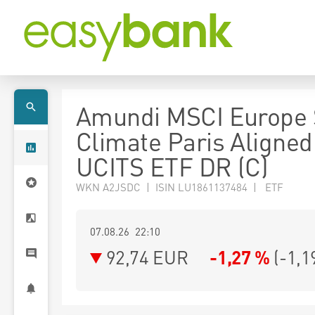
Amundi MSCI Europe 
Climate Paris Aligned
UCITS ETF DR (C)
WKN A2JSDC | ISIN LU1861137484 | ETF
07.08.26 22:10
92,74
EUR
-1,27 %
(
-1,1