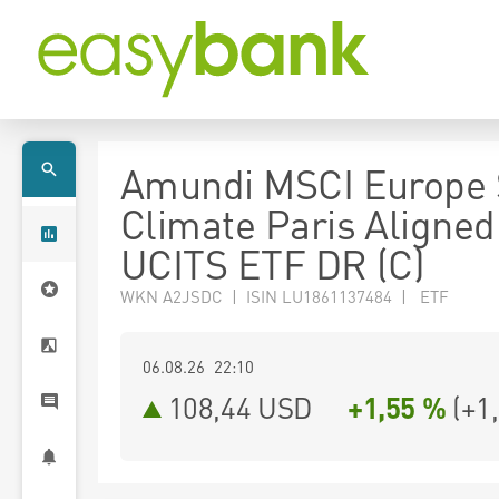
Amundi MSCI Europe 
Climate Paris Aligned
UCITS ETF DR (C)
WKN A2JSDC | ISIN LU1861137484 | ETF
06.08.26 22:10
108,44
USD
+1,55 %
(
+1