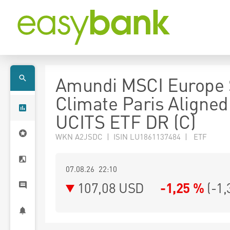
Amundi MSCI Europe 
Climate Paris Aligned
UCITS ETF DR (C)
WKN A2JSDC | ISIN LU1861137484 | ETF
07.08.26 22:10
107,08
USD
-1,25 %
(
-1,