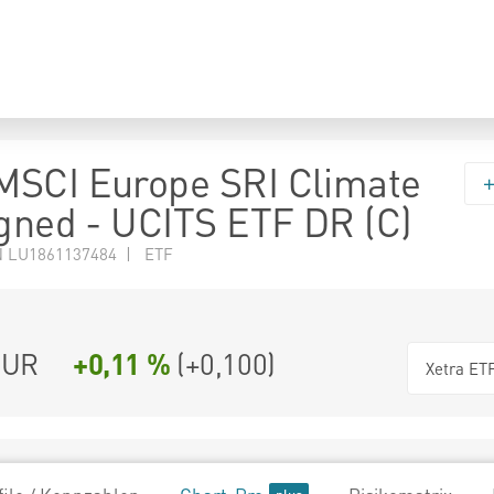
MSCI Europe SRI Climate
igned - UCITS ETF DR (C)
N LU1861137484 | ETF
UR
+0,11 %
(
+0,100
)
Xetra ET