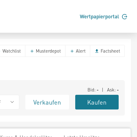
Wertpapierportal
Watchlist
Musterdepot
Alert
Factsheet
Bid:
-
| Ask:
-
Verkaufen
Kaufen
F