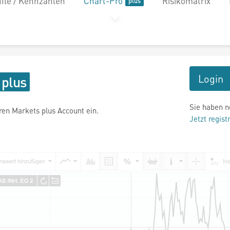
file / Kennzahlen
Chart-Pro
Risikomatrix
Login
Sie haben n
hren Markets plus Account ein.
Jetzt regist