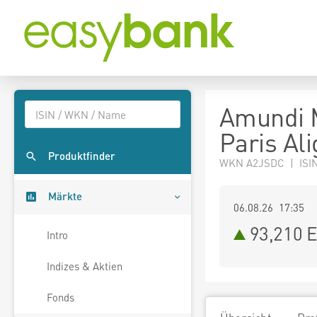
Amundi 
Paris Al
Produktfinder
WKN A2JSDC | ISI
Märkte
06.08.26 17:35
93,210
E
Intro
Indizes & Aktien
Fonds