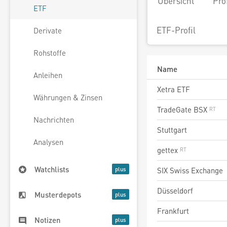
Übersicht
Pro
ETF
ETF-Profil
Derivate
Rohstoffe
Name
Anleihen
Xetra ETF
Währungen & Zinsen
TradeGate BSX
Nachrichten
Stuttgart
Analysen
gettex
Watchlists
SIX Swiss Exchange
Düsseldorf
Musterdepots
Frankfurt
Notizen