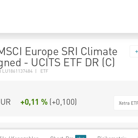
MSCI Europe SRI Climate
igned - UCITS ETF DR (C)
N LU1861137484 | ETF
UR
+0,11 %
(
+0,100
)
Xetra ET