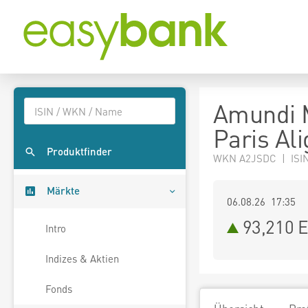
Amundi 
Paris Al
Produktfinder
WKN A2JSDC | ISI
Märkte
06.08.26 17:35
93,210
E
Intro
Indizes & Aktien
Fonds