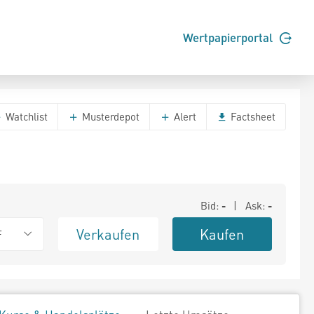
Wertpapierportal
Watchlist
Musterdepot
Alert
Factsheet
Bid:
-
| Ask:
-
Verkaufen
Kaufen
F