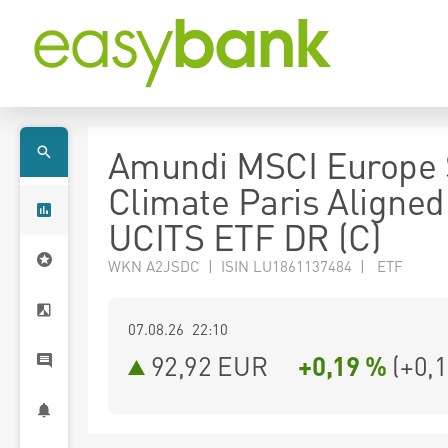
Amundi MSCI Europe 
Climate Paris Aligned
UCITS ETF DR (C)
WKN A2JSDC | ISIN LU1861137484 | ETF
07.08.26 22:10
92,92
EUR
+0,19 %
(
+0,