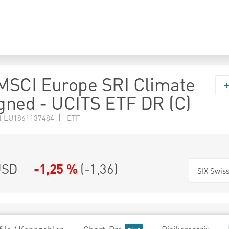
MSCI Europe SRI Climate
igned - UCITS ETF DR (C)
N LU1861137484 | ETF
SD
-1,25 %
(
-1,36
)
SIX Swis