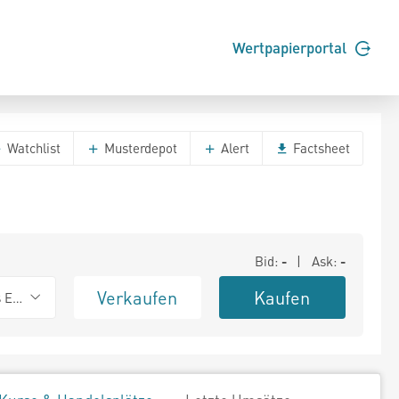
Wertpapierportal
Watchlist
Musterdepot
Alert
Factsheet
Bid:
-
| Ask:
-
Verkaufen
Kaufen
s Exchange