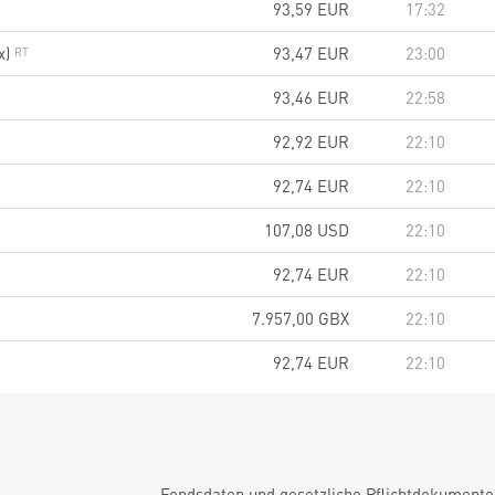
93,59
EUR
17:32
x)
93,47
EUR
23:00
93,46
EUR
22:58
92,92
EUR
22:10
92,74
EUR
22:10
107,08
USD
22:10
92,74
EUR
22:10
7.957,00
GBX
22:10
92,74
EUR
22:10
Fondsdaten und gesetzliche Pflichtdokument