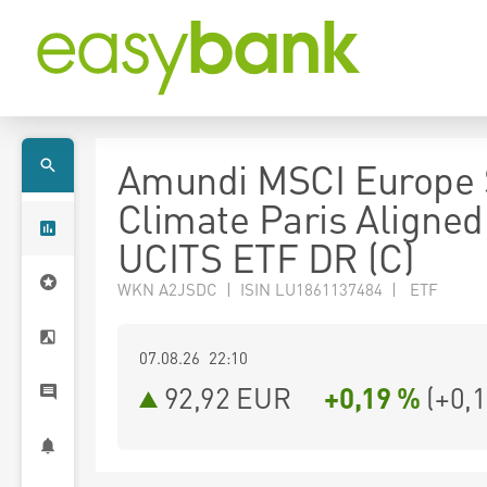
Amundi MSCI Europe 
Climate Paris Aligned
UCITS ETF DR (C)
WKN A2JSDC | ISIN LU1861137484 | ETF
07.08.26 22:10
92,92
EUR
+0,19 %
(
+0,