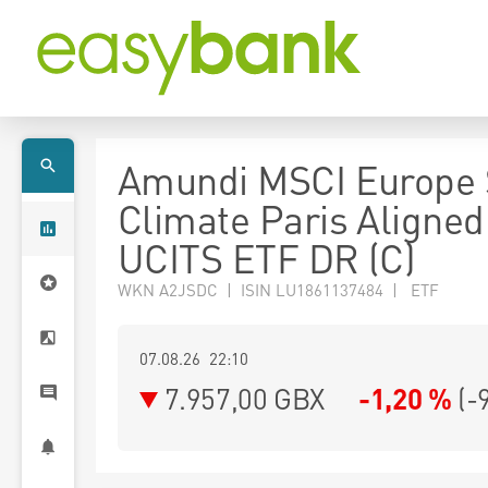
Amundi MSCI Europe 
Climate Paris Aligned
UCITS ETF DR (C)
WKN A2JSDC | ISIN LU1861137484 | ETF
07.08.26 22:10
7.957,00
GBX
-1,20 %
(
-