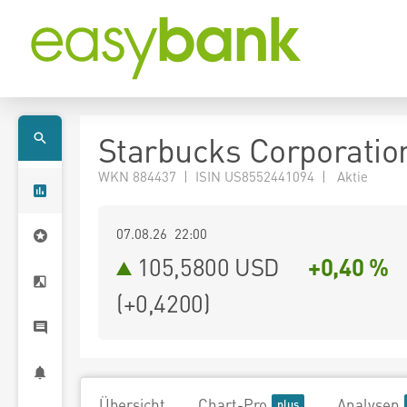
Starbucks Corporatio
WKN 884437 | ISIN US8552441094 | Aktie
07.08.26 22:00
105,5800
USD
+0,40 %
(
+0,4200
)
Übersicht
Chart-Pro
Analysen