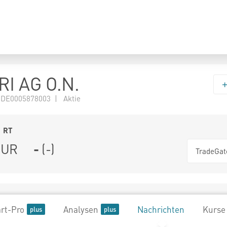
I AG O.N.
 DE0005878003 | Aktie
1
RT
UR
-
(
-
)
TradeGat
rt-Pro
Analysen
Nachrichten
Kurse