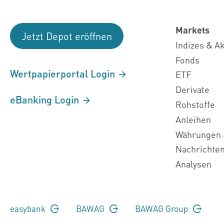
Markets
Jetzt Depot eröffnen
Indizes & A
Fonds
Wertpapierportal Login
ETF
Derivate
eBanking Login
Rohstoffe
Anleihen
Währungen 
Nachrichte
Analysen
easybank
BAWAG
BAWAG Group