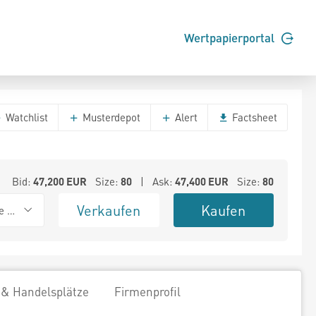
Wertpapierportal
Watchlist
Musterdepot
Alert
Factsheet
Bid:
47,200
EUR
Size:
80
| Ask:
47,400
EUR
Size:
80
Verkaufen
Kaufen
e BSX
 & Handelsplätze
Firmenprofil