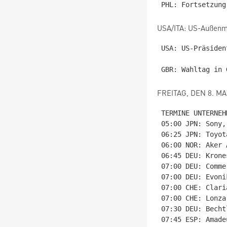
USA/ITA: US-Außenmin
USA: US-Präsiden
FREITAG, DEN 8. MA
TERMINE UNTERNEHM
05:00 JPN: Sony,
06:25 JPN: Toyot
06:00 NOR: Aker 
06:45 DEU: Krone
07:00 DEU: Comme
07:00 DEU: Evoni
07:00 CHE: Clari
07:00 CHE: Lonza
07:30 DEU: Becht
07:45 ESP: Amade