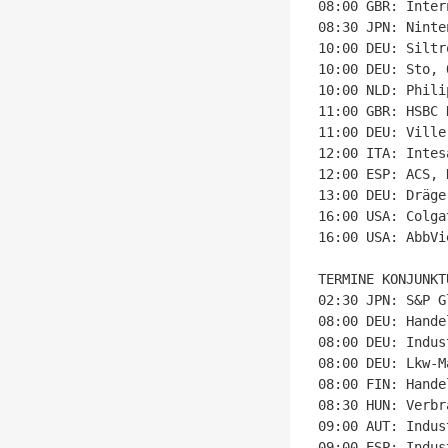
08:00 GBR: Inter
08:30 JPN: Ninte
10:00 DEU: Siltr
10:00 DEU: Sto, 
10:00 NLD: Phili
11:00 GBR: HSBC 
11:00 DEU: Ville
12:00 ITA: Intes
12:00 ESP: ACS, 
13:00 DEU: Dräge
16:00 USA: Colga
16:00 USA: AbbVi
TERMINE KONJUNKTU
02:30 JPN: S&P G
08:00 DEU: Hande
08:00 DEU: Indus
08:00 DEU: Lkw-M
08:00 FIN: Hande
08:30 HUN: Verbr
09:00 AUT: Indus
09:00 ESP: Indus