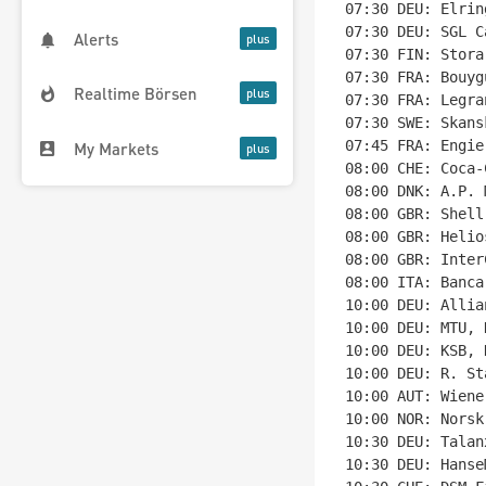
07:30 DEU: Elrin
07:30 DEU: SGL C
Alerts
07:30 FIN: Stora
07:30 FRA: Bouyg
Realtime Börsen
07:30 FRA: Legra
07:30 SWE: Skans
07:45 FRA: Engie
My Markets
08:00 CHE: Coca-
08:00 DNK: A.P. 
08:00 GBR: Shell
08:00 GBR: Helio
08:00 GBR: Inter
08:00 ITA: Banca
10:00 DEU: Allia
10:00 DEU: MTU, 
10:00 DEU: KSB, 
10:00 DEU: R. St
10:00 AUT: Wiene
10:00 NOR: Norsk
10:30 DEU: Talan
10:30 DEU: Hanse