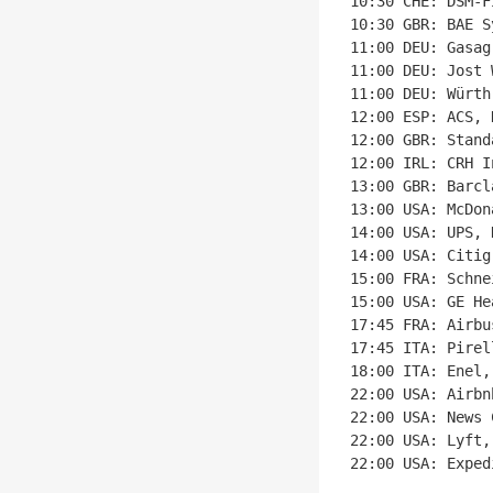
10:30 CHE: DSM-F
10:30 GBR: BAE S
11:00 DEU: Gasag
11:00 DEU: Jost 
11:00 DEU: Würth
12:00 ESP: ACS, 
12:00 GBR: Stand
12:00 IRL: CRH I
13:00 GBR: Barcl
13:00 USA: McDon
14:00 USA: UPS, 
14:00 USA: Citig
15:00 FRA: Schne
15:00 USA: GE He
17:45 FRA: Airbu
17:45 ITA: Pirel
18:00 ITA: Enel,
22:00 USA: Airbn
22:00 USA: News 
22:00 USA: Lyft,
22:00 USA: Exped