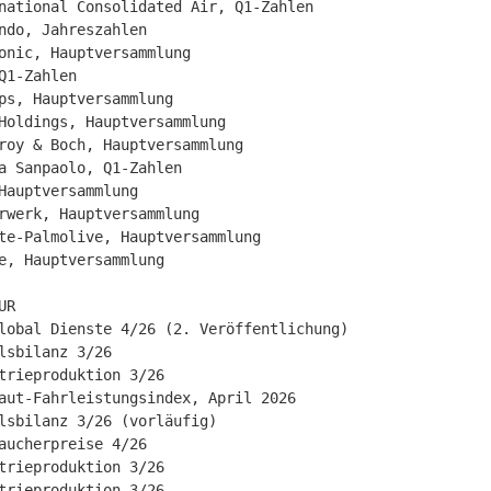
national Consolidated Air, Q1-Zahlen

ndo, Jahreszahlen

onic, Hauptversammlung

Q1-Zahlen

ps, Hauptversammlung

Holdings, Hauptversammlung

roy & Boch, Hauptversammlung

a Sanpaolo, Q1-Zahlen

Hauptversammlung

rwerk, Hauptversammlung

te-Palmolive, Hauptversammlung

e, Hauptversammlung

R

lobal Dienste 4/26 (2. Veröffentlichung)

lsbilanz 3/26

trieproduktion 3/26

aut-Fahrleistungsindex, April 2026

lsbilanz 3/26 (vorläufig)

aucherpreise 4/26

trieproduktion 3/26

trieproduktion 3/26
