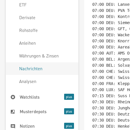
ETF
07:00 DEU: Lanxe
07:00 DEU: PVA T
07:00 DEU: Kontr
Derivate
07:00 DEU: Sieme
07:00 DEU: GFT, 
Rohstoffe
07:00 DEU: Wacke
07:00 DEU: Knorr
Anleihen
07:00 DEU: Aarea
07:00 AUT: AMS O
Währungen & Zinsen
07:00 BEL: Argen
07:00 BEL: Solva
Nachrichten
07:00 CHE: Swiss
07:00 CHE: Swiss
Analysen
07:00 FRA: Klepp
07:00 LUX: SAF H
07:15 DEU: Suss 
Watchlists
07:30 DEU: Rhein
07:30 DEU: Jungh
Musterdepots
07:30 DEU: Deutz
07:30 DEU: Deuts
Notizen
07:30 DEU: Henke