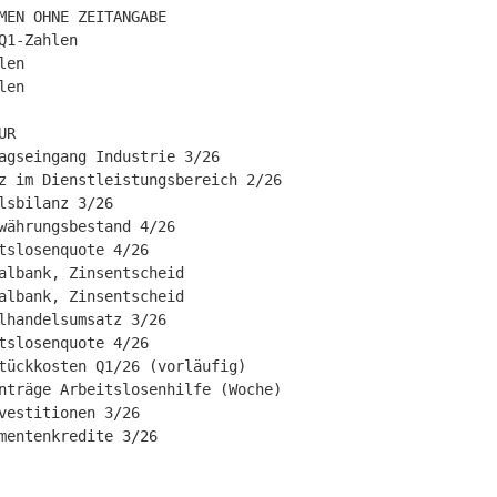
MEN OHNE ZEITANGABE

Q1-Zahlen

en

en

R

agseingang Industrie 3/26

z im Dienstleistungsbereich 2/26

lsbilanz 3/26

währungsbestand 4/26

tslosenquote 4/26

albank, Zinsentscheid

albank, Zinsentscheid

lhandelsumsatz 3/26

tslosenquote 4/26

tückkosten Q1/26 (vorläufig)

nträge Arbeitslosenhilfe (Woche)

vestitionen 3/26

mentenkredite 3/26
