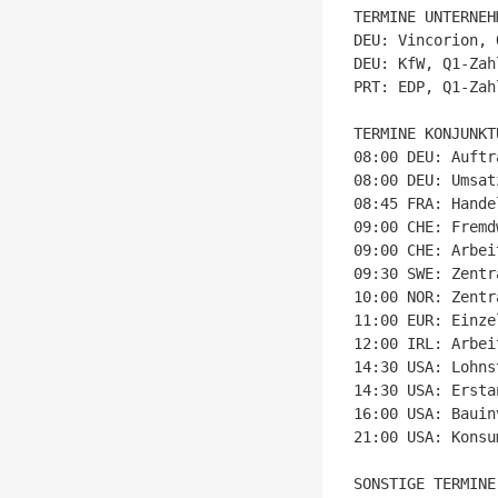
TERMINE UNTERNEH
DEU: Vincorion, 
DEU: KfW, Q1-Zahl
PRT: EDP, Q1-Zahl
TERMINE KONJUNKTU
08:00 DEU: Auftr
08:00 DEU: Umsat
08:45 FRA: Hande
09:00 CHE: Fremd
09:00 CHE: Arbei
09:30 SWE: Zentr
10:00 NOR: Zentr
11:00 EUR: Einze
12:00 IRL: Arbei
14:30 USA: Lohns
14:30 USA: Ersta
16:00 USA: Bauin
21:00 USA: Konsu
SONSTIGE TERMINE
