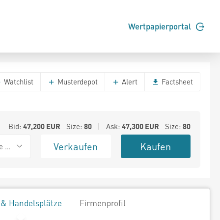
Wertpapierportal
Watchlist
Musterdepot
Alert
Factsheet
Bid:
47,200
EUR
Size:
80
| Ask:
47,300
EUR
Size:
80
Verkaufen
Kaufen
e BSX
 & Handelsplätze
Firmenprofil