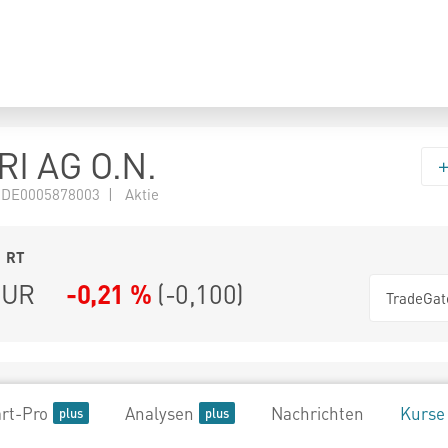
I AG O.N.
 DE0005878003 | Aktie
1
RT
UR
-0,21 %
(
-0,100
)
TradeGat
rt-Pro
Analysen
Nachrichten
Kurse