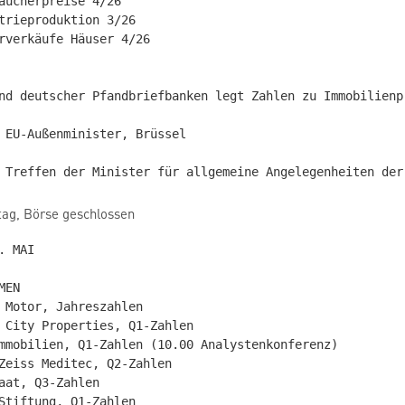
aucherpreise 4/26

trieproduktion 3/26

rverkäufe Häuser 4/26

nd deutscher Pfandbriefbanken legt Zahlen zu Immobilienp
 EU-Außenminister, Brüssel

ag, Börse geschlossen
 MAI

EN

 Motor, Jahreszahlen

 City Properties, Q1-Zahlen

mmobilien, Q1-Zahlen (10.00 Analystenkonferenz)

Zeiss Meditec, Q2-Zahlen

aat, Q3-Zahlen

Stiftung, Q1-Zahlen
