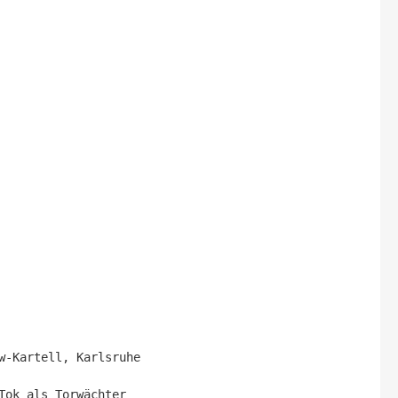
-Kartell, Karlsruhe

ok als Torwächter
