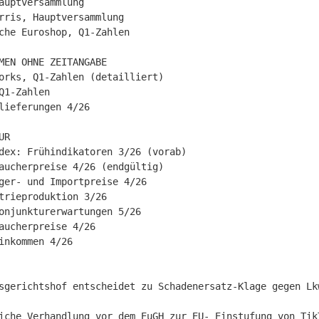
auptversammlung

rris, Hauptversammlung

che Euroshop, Q1-Zahlen

MEN OHNE ZEITANGABE

orks, Q1-Zahlen (detailliert)

Q1-Zahlen

lieferungen 4/26

R

dex: Frühindikatoren 3/26 (vorab)

aucherpreise 4/26 (endgültig)

ger- und Importpreise 4/26

trieproduktion 3/26

onjunkturerwartungen 5/26

aucherpreise 4/26

inkommen 4/26

sgerichtshof entscheidet zu Schadenersatz-Klage gegen Lkw
iche Verhandlung vor dem EuGH zur EU- Einstufung von TikT