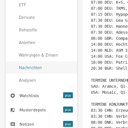
07:00 DEU: K+S, 
ETF
07:00 DEU: TKMS,
07:15 DEU: Hypop
Derivate
07:30 DEU: Gea G
07:30 DEU: Hanno
Rohstoffe
07:30 DEU: Adess
08:00 GBR: Compa
Anleihen
14:00 DEU: Hocht
14:00 NLD: ASM I
Währungen & Zinsen
14:00 USA: Fox C
18:00 DEU: Patri
Nachrichten
20:30 BGR: Shell
Analysen
TERMINE UNTERNEH
SAU: Aramco, Q1-
USA: Mosaic, Q1-
Watchlists
TERMINE KONJUNKTU
Musterdepots
03:30 CHN: Erzeu
03:30 CHN: Verbr
08:00 DNK: Verbr
Notizen