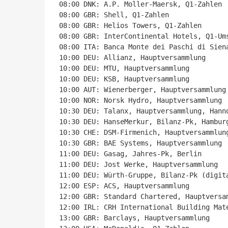
08:00 DNK: A.P. Moller-Maersk, Q1-Zahlen

08:00 GBR: Shell, Q1-Zahlen

08:00 GBR: Helios Towers, Q1-Zahlen

08:00 GBR: InterContinental Hotels, Q1-Ums
08:00 ITA: Banca Monte dei Paschi di Siena
10:00 DEU: Allianz, Hauptversammlung

10:00 DEU: MTU, Hauptversammlung

10:00 DEU: KSB, Hauptversammlung

10:00 AUT: Wienerberger, Hauptversammlung

10:00 NOR: Norsk Hydro, Hauptversammlung

10:30 DEU: Talanx, Hauptversammlung, Hanno
10:30 DEU: HanseMerkur, Bilanz-Pk, Hamburg
10:30 CHE: DSM-Firmenich, Hauptversammlung
10:30 GBR: BAE Systems, Hauptversammlung

11:00 DEU: Gasag, Jahres-Pk, Berlin

11:00 DEU: Jost Werke, Hauptversammlung

11:00 DEU: Würth-Gruppe, Bilanz-Pk (digita
12:00 ESP: ACS, Hauptversammlung

12:00 GBR: Standard Chartered, Hauptversam
12:00 IRL: CRH International Building Mate
13:00 GBR: Barclays, Hauptversammlung
