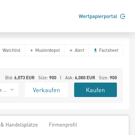
Wertpapierportal
Watchlist
Musterdepot
Alert
Factsheet
Bid:
6,073
EUR
Size:
900
| Ask:
6,080
EUR
Size:
900
Verkaufen
Kaufen
e BSX
 & Handelsplätze
Firmenprofil