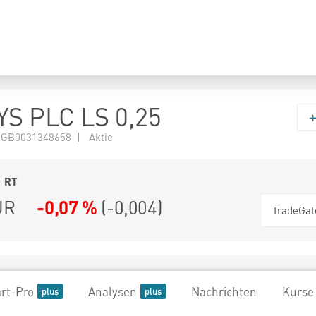
S PLC LS 0,25
 GB0031348658 | Aktie
1
RT
UR
-0,07 %
(
-0,004
)
TradeGat
rt-Pro
Analysen
Nachrichten
Kurse