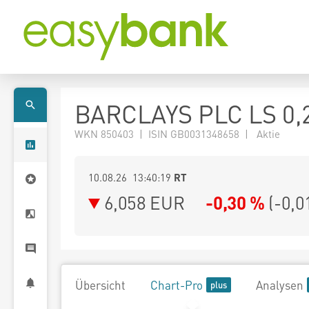
BARCLAYS PLC LS 0,
WKN 850403 | ISIN GB0031348658 | Aktie
10.08.26 13:40:19
RT
6,058
EUR
-0,30 %
(
-0,0
Übersicht
Chart-Pro
Analysen