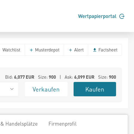
Wertpapierportal
Watchlist
Musterdepot
Alert
Factsheet
Bid:
6,077
EUR
Size:
900
| Ask:
6,099
EUR
Size:
900
Verkaufen
Kaufen
 & Handelsplätze
Firmenprofil