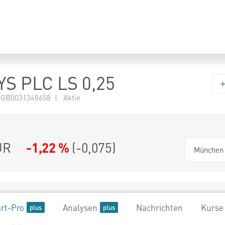
S PLC LS 0,25
 GB0031348658 | Aktie
UR
-1,22 %
(
-0,075
)
München
rt-Pro
Analysen
Nachrichten
Kurse