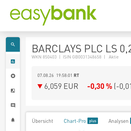
BARCLAYS PLC LS 0,
WKN 850403 | ISIN GB0031348658 | Aktie
07.08.26 19:58:01
RT
6,059
EUR
-0,30 %
(
-0,0
Übersicht
Chart-Pro
Analysen