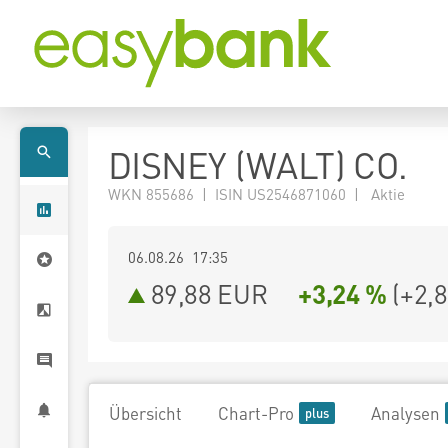
DISNEY (WALT) CO.
WKN 855686 | ISIN US2546871060 | Aktie
06.08.26 17:35
89,88
EUR
+3,24 %
(
+2,
Übersicht
Chart-Pro
Analysen