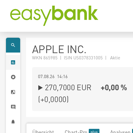
APPLE INC.
WKN 865985 | ISIN US0378331005 | Aktie
07.08.26 14:16
270,7000
EUR
+0,00 %
(
+0,0000
)
Übersicht
Chart-Pro
Analysen