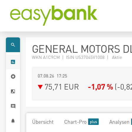
GENERAL MOTORS DL
WKN A1C9CM | ISIN US37045V1008 | Aktie
07.08.26 17:25
75,71
EUR
-1,07 %
(
-0,8
Übersicht
Chart-Pro
Analysen