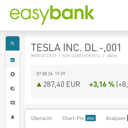
TESLA INC. DL -,001
WKN A1CX3T | ISIN US88160R1014 | Aktie
07.08.26 17:39
287,40
EUR
+3,16 %
(
+8
Übersicht
Chart-Pro
Analysen