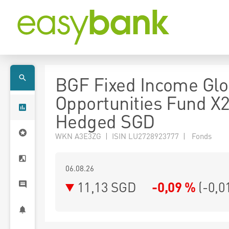
BGF Fixed Income Glo
Opportunities Fund X
Hedged SGD
WKN A3E3ZG | ISIN LU2728923777 | Fonds
06.08.26
11,13 SGD
-0,09 %
(
-0,0