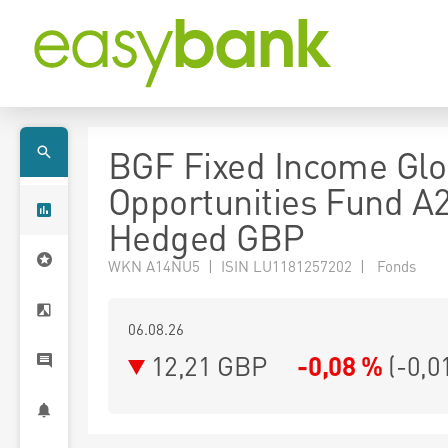
BGF Fixed Income Glo
Opportunities Fund A
Hedged GBP
WKN A14NU5 | ISIN LU1181257202 | Fonds
06.08.26
12,21 GBP
-0,08 %
(
-0,0