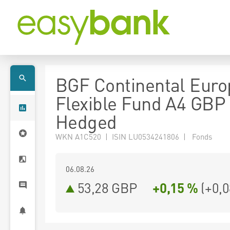
BGF Continental Eur
Flexible Fund A4 GBP
Hedged
WKN A1C520 | ISIN LU0534241806 | Fonds
06.08.26
53,28 GBP
+0,15 %
(
+0,0