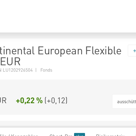
inental European Flexible
 EUR
N LU1202926504 | Fonds
UR
+0,22 %
(
+0,12
)
ausschüt