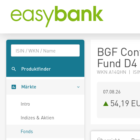
BGF Cont
Fund D4
Produktfinder
WKN A14QHN | ISI
Märkte
07.08.26
54,19 E
Intro
Indizes & Aktien
Fonds