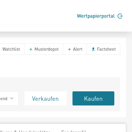
Wertpapierportal
Watchlist
Musterdepot
Alert
Factsheet
Verkaufen
Kaufen
tend