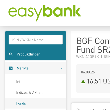
BGF Cont
Fund SR
Produktfinder
WKN A2QR9K | ISI
Märkte
06.08.26
16,51 U
Intro
Indizes & Aktien
Fonds