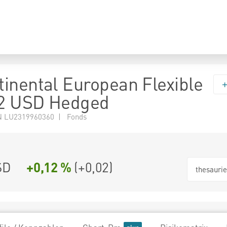
inental European Flexible
2 USD Hedged
N LU2319960360 | Fonds
SD
+0,12 %
(
+0,02
)
thesauri