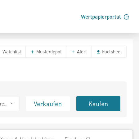
Wertpapierportal
Watchlist
Musterdepot
Alert
Factsheet
Verkaufen
Kaufen
erend