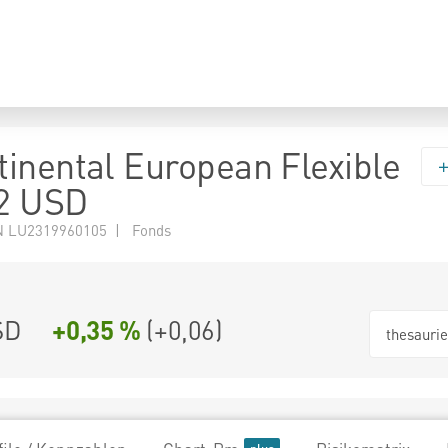
inental European Flexible
2 USD
N LU2319960105 | Fonds
SD
+0,35 %
(
+0,06
)
thesauri