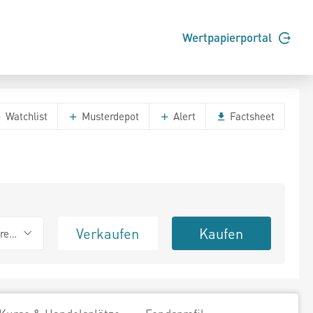
Wertpapierportal
Watchlist
Musterdepot
Alert
Factsheet
Verkaufen
Kaufen
erend