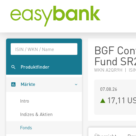
BGF Cont
Fund SR
Produktfinder
WKN A2QR9H | ISI
Märkte
07.08.26
17,11 U
Intro
Indizes & Aktien
Fonds