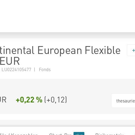
inental European Flexible
 EUR
 LU0224105477 | Fonds
UR
+0,22 %
(
+0,12
)
thesauri