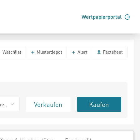
Wertpapierportal
Watchlist
Musterdepot
Alert
Factsheet
Verkaufen
Kaufen
erend