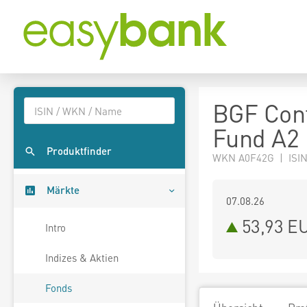
BGF Cont
Fund A2
Produktfinder
WKN A0F42G | ISIN
Märkte
07.08.26
53,93 E
Intro
Indizes & Aktien
Fonds