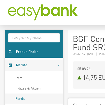
BGF Cont
Fund SR
Produktfinder
WKN A2QR9F | ISIN
Märkte
05.08.26
14,75 E
Intro
Indizes & Aktien
Fonds