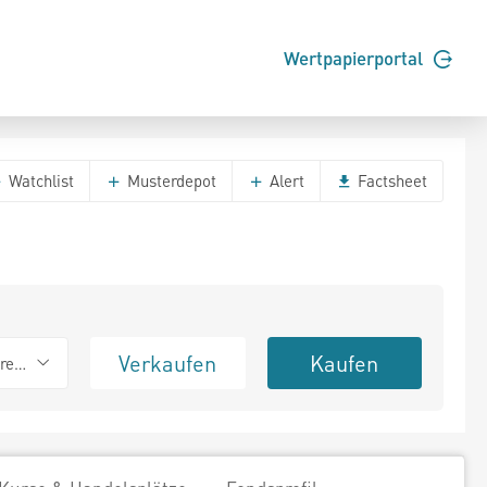
Wertpapierportal
Watchlist
Musterdepot
Alert
Factsheet
Verkaufen
Kaufen
erend