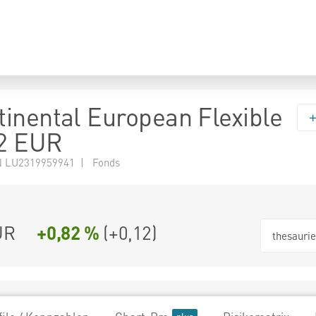
inental European Flexible
2 EUR
 LU2319959941 | Fonds
UR
+0,82 %
(
+0,12
)
thesauri