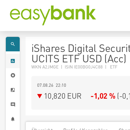
iShares Digital Securi
UCITS ETF USD (Acc)
WKN A2JMGE | ISIN IE00BG0J4C88 | ETF
07.08.26 22:10
10,820
EUR
-1,02 %
(
-0,