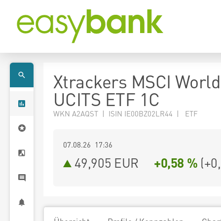
Xtrackers MSCI Worl
UCITS ETF 1C
WKN A2AQST | ISIN IE00BZ02LR44 | ETF
07.08.26 17:36
49,905
EUR
+0,58 %
(
+0