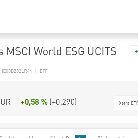
s MSCI World ESG UCITS
N IE00BZ02LR44 | ETF
UR
+0,58 %
(
+0,290
)
Xetra ET