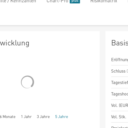
file / Kennzahlen
Chart-Pro
Risikomatrix
twicklung
Basi
Eröffnun
Schluss
Tagestie
Tagesho
Vol. (EUR
6 Monate
1 Jahr
3 Jahre
5 Jahre
Vol. Stk.