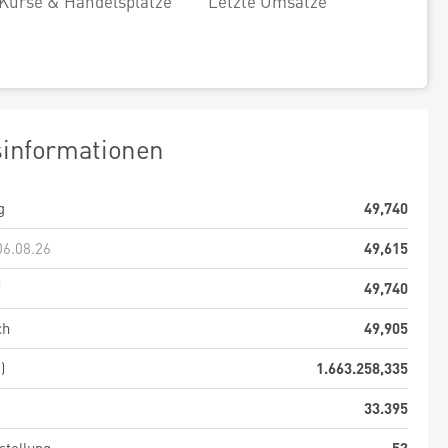
Kurse & Handelsplätze
Letzte Umsätze
sinformationen
g
49,740
06.08.26
49,615
f
49,740
ch
49,905
)
1.663.258,335
33.395