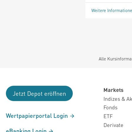
Weitere Information
Alle Kursinforma
Markets
Jetzt Depot eröffnen
Indizes & A
Fonds
Wertpapierportal Login
ETF
Derivate
eBanking Login