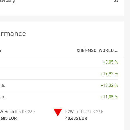
stellung
53
ormance
m
X(IE)-MSCI WORLD ...
+3,05 %
+19,92 %
.a.
+19,32 %
.a.
+11,05 %
W Hoch
(05.08.26):
52W Tief
(27.03.26):
,685 EUR
40,635 EUR