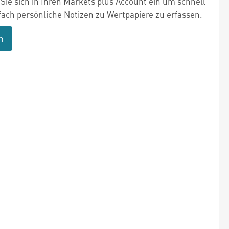
Sie sich in Ihren Markets plus Account ein um schnell
fach persönliche Notizen zu Wertpapiere zu erfassen.
n