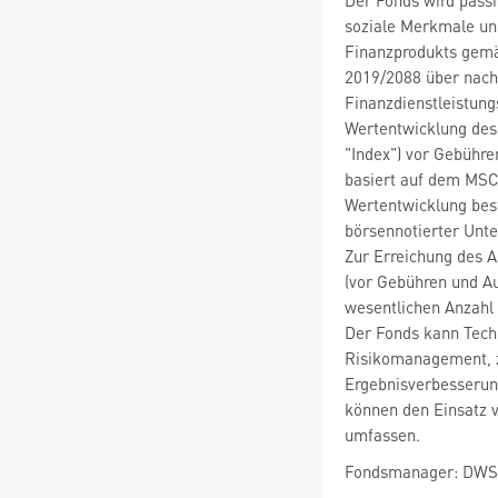
soziale Merkmale und
Finanzprodukts gemäß
2019/2088 über nach
Finanzdienstleistungs
Wertentwicklung des
"Index") vor Gebühr
basiert auf dem MSCI
Wertentwicklung bes
börsennotierter Unte
Zur Erreichung des A
(vor Gebühren und A
wesentlichen Anzahl 
Der Fonds kann Tech
Risikomanagement, z
Ergebnisverbesserun
können den Einsatz 
umfassen.
Fondsmanager: DWS