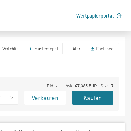
Wertpapierportal
Watchlist
Musterdepot
Alert
Factsheet
Bid:
-
| Ask:
47,365
EUR
Size:
7
Verkaufen
Kaufen
F