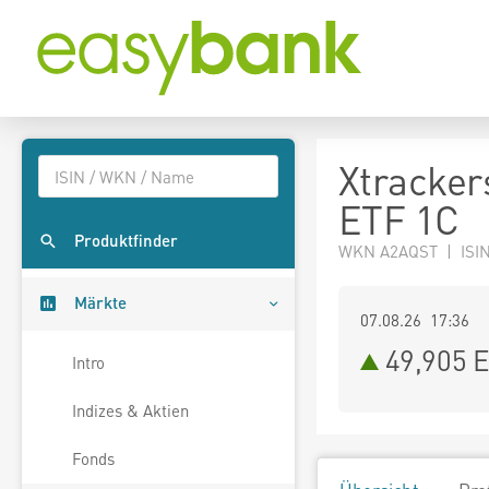
Xtracker
ETF 1C
Produktfinder
WKN A2AQST | ISI
Märkte
07.08.26 17:36
49,905
E
Intro
Indizes & Aktien
Fonds