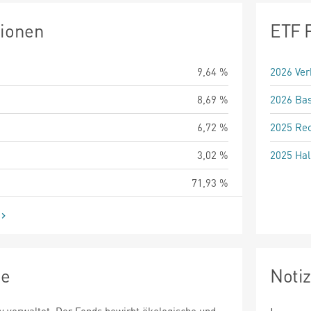
tionen
ETF 
9,64 %
2026 Ver
8,69 %
2026 Bas
6,72 %
2025 Rec
3,02 %
2025 Hal
71,93 %
ie
Noti
v verwaltet. Der Fonds bewirbt ökologische und