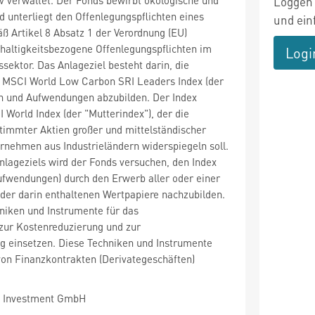
Loggen 
 unterliegt den Offenlegungspflichten eines
und ein
 Artikel 8 Absatz 1 der Verordnung (EU)
haltigkeitsbezogene Offenlegungspflichten im
Logi
sektor. Das Anlageziel besteht darin, die
 MSCI World Low Carbon SRI Leaders Index (der
en und Aufwendungen abzubilden. Der Index
 World Index (der "Mutterindex"), der die
timmter Aktien großer und mittelständischer
rnehmen aus Industrieländern widerspiegeln soll.
nlageziels wird der Fonds versuchen, den Index
ufwendungen) durch den Erwerb aller oder einer
der darin enthaltenen Wertpapiere nachzubilden.
niken und Instrumente für das
ur Kostenreduzierung und zur
g einsetzen. Diese Techniken und Instrumente
von Finanzkontrakten (Derivategeschäften)
 Investment GmbH