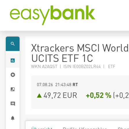
Xtrackers MSCI Worl
UCITS ETF 1C
WKN A2AQST | ISIN IE00BZ02LR44 | ETF
07.08.26 21:43:48
RT
49,72
EUR
+0,52 %
(
+0,