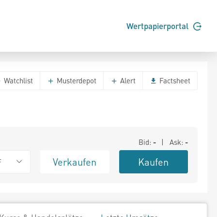
Wertpapierportal
Watchlist
Musterdepot
Alert
Factsheet
Bid:
-
| Ask:
-
Verkaufen
Kaufen
F