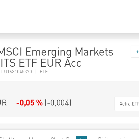
MSCI Emerging Markets
ITS ETF EUR Acc
 LU1681045370 | ETF
UR
-0,05 %
(
-0,004
)
Xetra ET