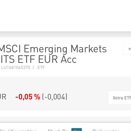
MSCI Emerging Markets
ITS ETF EUR Acc
 LU1681045370 | ETF
UR
-0,05 %
(
-0,004
)
Xetra ET