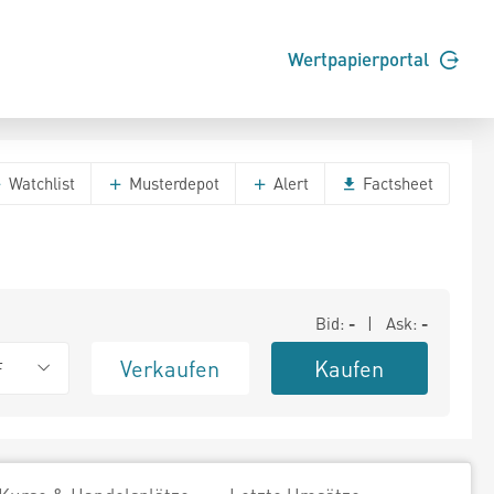
Wertpapierportal
Watchlist
Musterdepot
Alert
Factsheet
Bid:
-
| Ask:
-
Verkaufen
Kaufen
F