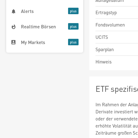
Auflagedatum
Alerts
Ertragstyp
Fondsvolumen
Realtime Börsen
UCITS
My Markets
Sparplan
Hinweis
ETF spezifi
Im Rahmen der Anlag
Derivate investiert
oder der verwendete
erhöhte Volatilität a
Zeiträume großen S