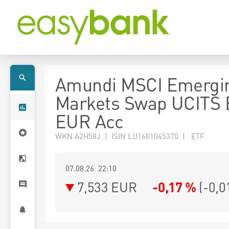
Amundi MSCI Emergi
Markets Swap UCITS 
EUR Acc
WKN A2H58J | ISIN LU1681045370 | ETF
07.08.26 22:10
7,533
EUR
-0,17 %
(
-0,0