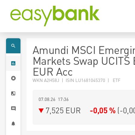
Amundi MSCI Emergi
Markets Swap UCITS 
EUR Acc
WKN A2H58J | ISIN LU1681045370 | ETF
07.08.26 17:36
7,525
EUR
-0,05 %
(
-0,0