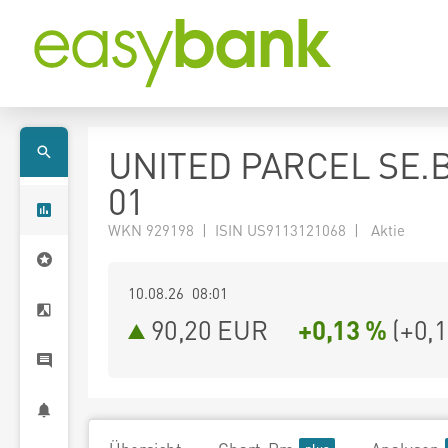
UNITED PARCEL SE.B
01
WKN 929198 | ISIN US9113121068 | Aktie
10.08.26 08:01
90,20
EUR
+0,13 %
(
+0,