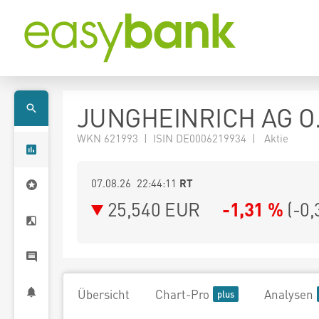
JUNGHEINRICH AG O
WKN 621993 | ISIN DE0006219934 | Aktie
07.08.26 22:44:11
RT
25,540
EUR
-1,31 %
(
-0,
Übersicht
Chart-Pro
Analysen