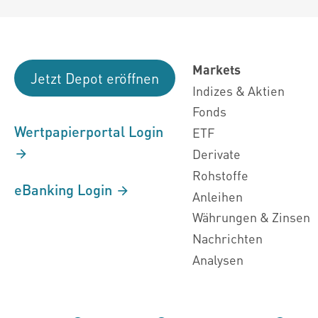
Markets
Jetzt Depot eröffnen
Indizes & Aktien
Fonds
Wertpapierportal Login
ETF
Derivate
Rohstoffe
eBanking Login
Anleihen
Währungen & Zinsen
Nachrichten
Analysen