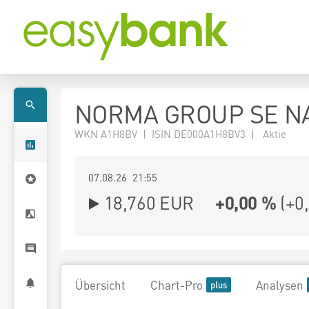
NORMA GROUP SE NA
WKN A1H8BV | ISIN DE000A1H8BV3 | Aktie
07.08.26 21:55
18,760
EUR
+0,00 %
(
+0
Übersicht
Chart-Pro
Analysen