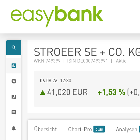
STROEER SE + CO. K
WKN 749399 | ISIN DE0007493991 | Aktie
06.08.26 12:30
41,020
EUR
+1,53 %
(
+0
Übersicht
Chart-Pro
Analysen