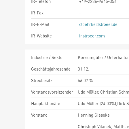
IR-Telefon
+49-2236-9645-356
IR-Fax
-
IR-E-Mail
cloehrke@stroeer.de
IR-Website
ir.stroeer.com
Industrie / Sektor
Konsumgüter / Unterhaltung
Geschäftsjahresende
31.12.
Streubesitz
56,07 %
Vorstandsvorsitzender
Udo Müller, Christian Schm
Hauptaktionäre
Udo Müller (24.03%),Dirk S
Vorstand
Henning Gieseke
Christoph Vilanek, Matthias