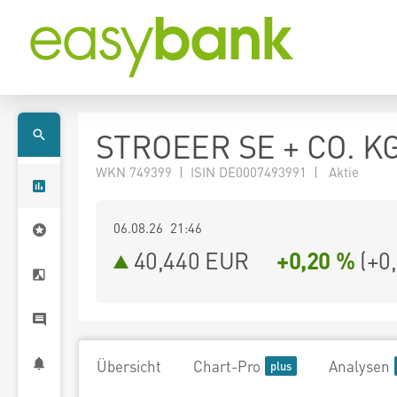
STROEER SE + CO. K
WKN 749399 | ISIN DE0007493991 | Aktie
06.08.26 21:46
40,440
EUR
+0,20 %
(
+0
Übersicht
Chart-Pro
Analysen