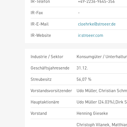
IR-Telefon
+49-2236-9645-356
IR-Fax
-
IR-E-Mail
cloehrke@stroeer.de
IR-Website
ir.stroeer.com
Industrie / Sektor
Konsumgüter / Unterhaltung
Geschäftsjahresende
31.12.
Streubesitz
56,07 %
Vorstandsvorsitzender
Udo Müller, Christian Schm
Hauptaktionäre
Udo Müller (24.03%),Dirk S
Vorstand
Henning Gieseke
Christoph Vilanek, Matthias