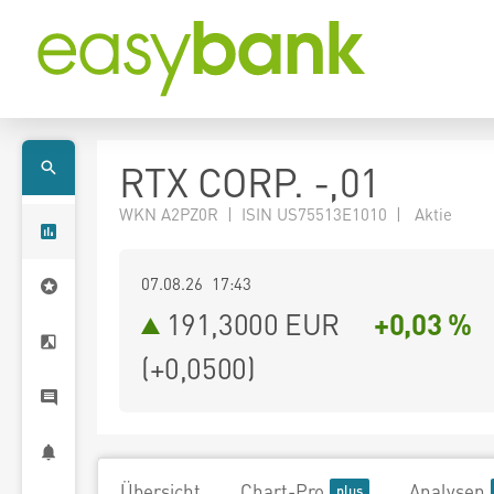
RTX CORP. -,01
WKN A2PZ0R | ISIN US75513E1010 | Aktie
07.08.26 17:43
191,3000
EUR
+0,03 %
(
+0,0500
)
Übersicht
Chart-Pro
Analysen