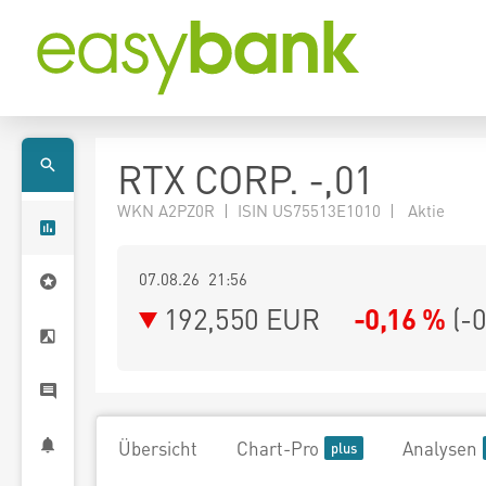
RTX CORP. -,01
WKN A2PZ0R | ISIN US75513E1010 | Aktie
07.08.26 21:56
192,550
EUR
-0,16 %
(
-
Übersicht
Chart-Pro
Analysen