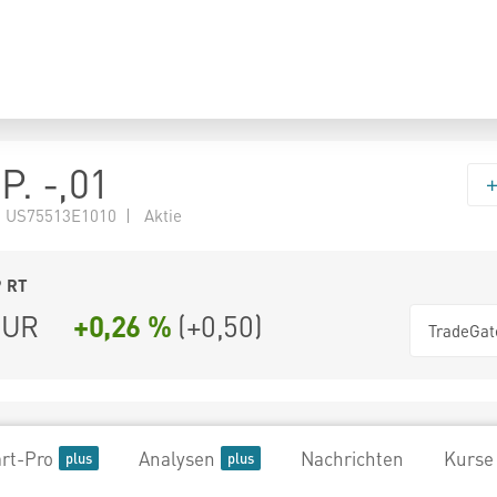
. -,01
 US75513E1010 | Aktie
9
RT
UR
+0,26 %
(
+0,50
)
TradeGat
rt-Pro
Analysen
Nachrichten
Kurse