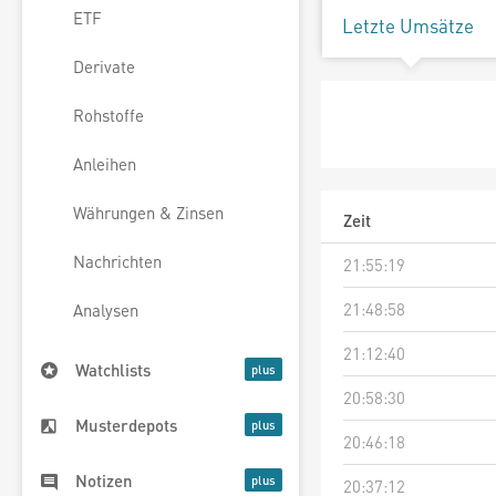
ETF
Letzte Umsätze
Derivate
Rohstoffe
Anleihen
Währungen & Zinsen
Zeit
Nachrichten
21:55:19
21:48:58
Analysen
21:12:40
Watchlists
20:58:30
Musterdepots
20:46:18
Notizen
20:37:12