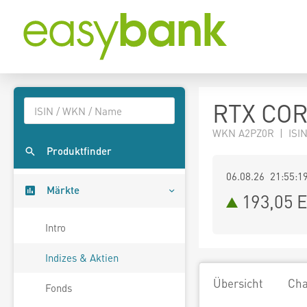
RTX CORP
WKN A2PZ0R | ISIN
Produktfinder
06.08.26 21:55:1
Märkte
193,05
E
Intro
Indizes & Aktien
Übersicht
Cha
Fonds