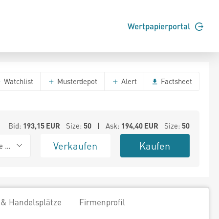
Wertpapierportal
Watchlist
Musterdepot
Alert
Factsheet
Bid:
193,15
EUR
Size:
50
| Ask:
194,40
EUR
Size:
50
Verkaufen
Kaufen
e BSX
 & Handelsplätze
Firmenprofil