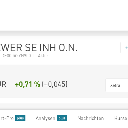
WER SE INH O.N.
 DE000A2YN900 | Aktie
UR
+0,71 %
(
+0,045
)
Xetra
rt-Pro
Analysen
Nachrichten
Kurse