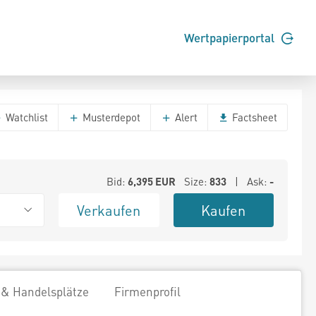
Wertpapierportal
Watchlist
Musterdepot
Alert
Factsheet
Bid:
6,395
EUR
Size:
833
| Ask:
-
Verkaufen
Kaufen
 & Handelsplätze
Firmenprofil