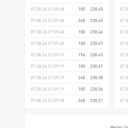
07.08.26 21:59:48
100
238,45
07.0
07.08.26 21:59:48
240
238,45
07.0
07.08.26 21:59:48
100
238,46
07.0
07.08.26 21:59:48
100
238,47
07.0
07.08.26 21:59:19
196
238,43
07.0
07.08.26 21:59:19
100
238,41
07.0
07.08.26 21:59:19
240
238,38
07.0
07.08.26 21:59:19
100
238,36
07.0
07.08.26 21:59:18
240
238,21
07.0
Weiter Um