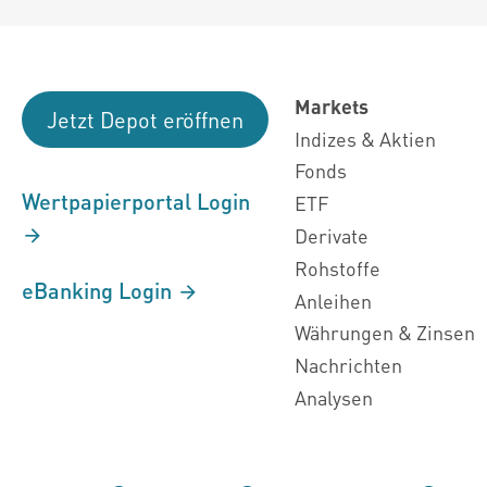
Markets
Jetzt Depot eröffnen
Indizes & Aktien
Fonds
Wertpapierportal Login
ETF
Derivate
Rohstoffe
eBanking Login
Anleihen
Währungen & Zinsen
Nachrichten
Analysen