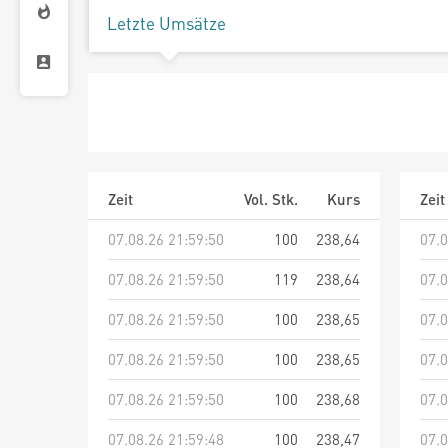
Letzte Umsätze
Zeit
Vol. Stk.
Kurs
Zeit
07.08.26 21:59:50
100
238,64
07.0
07.08.26 21:59:50
119
238,64
07.0
07.08.26 21:59:50
100
238,65
07.0
07.08.26 21:59:50
100
238,65
07.0
07.08.26 21:59:50
100
238,68
07.0
07.08.26 21:59:48
100
238,47
07.0